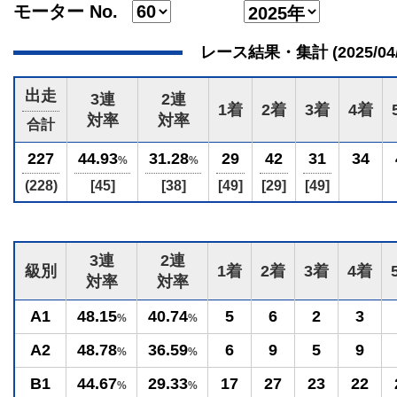
モーター No.
レース結果・集計 (2025/04/15
出走
3連
2連
1着
2着
3着
4着
対率
対率
合計
227
44.93
31.28
29
42
31
34
%
%
(228)
[45]
[38]
[49]
[29]
[49]
3連
2連
級別
1着
2着
3着
4着
対率
対率
A1
48.15
40.74
5
6
2
3
%
%
A2
48.78
36.59
6
9
5
9
%
%
B1
44.67
29.33
17
27
23
22
%
%