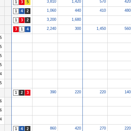
3,810
1,420
570
420
1,060
440
410
480
3,200
1,680
2,240
300
1,450
560
5
5
5
5
4
5
390
220
220
140
6
6
4
860
420
270
220