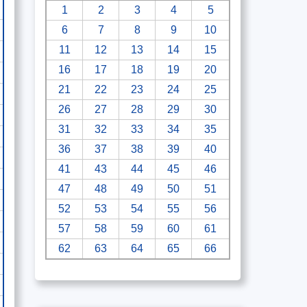
1
2
3
4
5
6
7
8
9
10
11
12
13
14
15
16
17
18
19
20
21
22
23
24
25
26
27
28
29
30
31
32
33
34
35
36
37
38
39
40
41
43
44
45
46
47
48
49
50
51
52
53
54
55
56
57
58
59
60
61
62
63
64
65
66