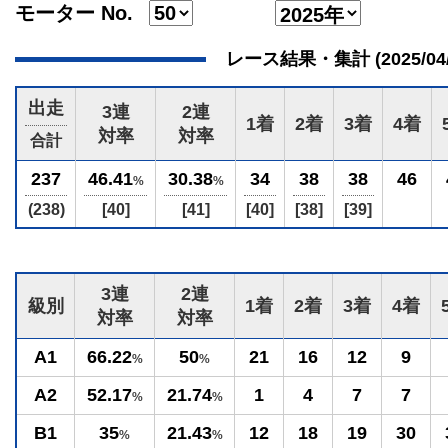
モーター No.
レース結果・集計 (2025/04/15
出走
3連
2連
1着
2着
3着
4着
対率
対率
合計
237
46.41
30.38
34
38
38
46
%
%
(238)
[40]
[41]
[40]
[38]
[39]
3連
2連
級別
1着
2着
3着
4着
対率
対率
A1
66.22
50
21
16
12
9
%
%
A2
52.17
21.74
1
4
7
7
%
%
B1
35
21.43
12
18
19
30
%
%