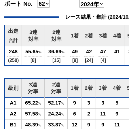
ボート No.
レース結果・集計 (2024/10/03
出走
3連
2連
1着
2着
3着
4着
対率
対率
合計
248
55.65
36.69
49
42
47
41
%
%
(250)
[8]
[15]
[9]
[24]
[4]
3連
2連
級別
1着
2着
3着
4着
対率
対率
A1
65.22
52.17
9
3
3
5
%
%
A2
57.58
24.24
6
2
11
9
%
%
B1
48.39
33.87
12
9
9
11
%
%