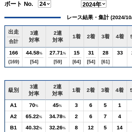
ボート No.
レース結果・集計 (2024/10/03
出走
3連
2連
1着
2着
3着
4着
対率
対率
合計
166
44.58
27.71
15
31
28
33
%
%
(169)
[54]
[59]
[64]
[54]
[61]
3連
2連
級別
1着
2着
3着
4着
対率
対率
A1
70
45
3
6
5
1
%
%
A2
65.22
34.78
2
6
7
4
%
%
B1
40.32
32.26
8
12
5
14
%
%