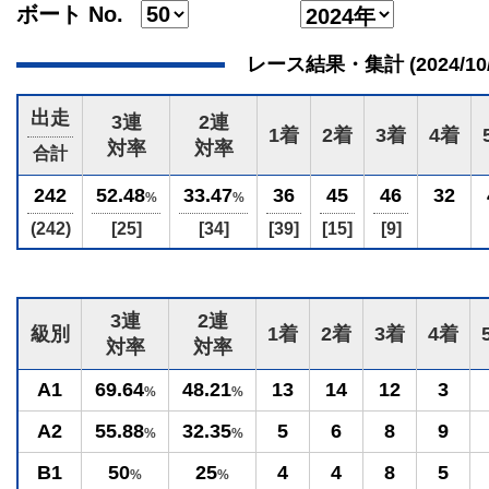
ボート No.
レース結果・集計 (2024/10/03
出走
3連
2連
1着
2着
3着
4着
対率
対率
合計
242
52.48
33.47
36
45
46
32
%
%
(242)
[25]
[34]
[39]
[15]
[9]
3連
2連
級別
1着
2着
3着
4着
対率
対率
A1
69.64
48.21
13
14
12
3
%
%
A2
55.88
32.35
5
6
8
9
%
%
B1
50
25
4
4
8
5
%
%